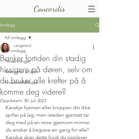
Concordis
Innlegg
All innlegg
Langeland
All innlegg
Banker fortiden din stadig
Tilnærminger
hissigere på døren, selv om
Relevante artikler
du bruker alle krefter på å
Problemstillinger
komme deg videre?
Oppdatert:
30. juli 2023
Kanskje hjernen eller kroppen din ikke 
spiller på lag, men isteden gjentatt tar 
deg med på en reise gjennom minner 
du ønsker å begrave en gang for alle? 
Kanskje skjer dette fordi du opplever 