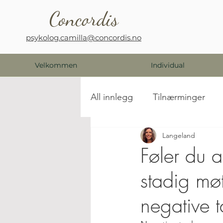
Concordis
psykolog.camilla@concordis.no
Velkommen
Individual
All innlegg
Tilnærminger
Langeland
Føler du a
stadig mø
negative 