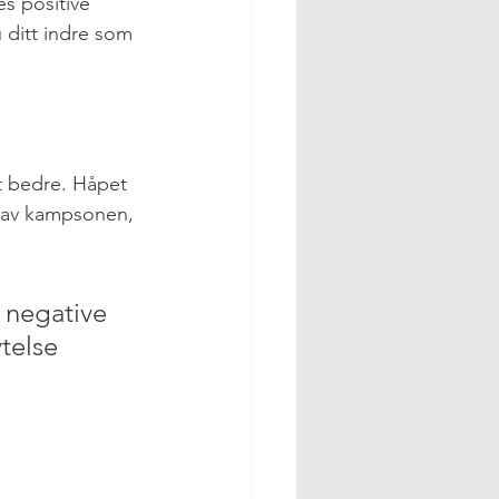
s positive 
 ditt indre som 
et bedre. Håpet 
 av kampsonen, 
 negative 
telse 