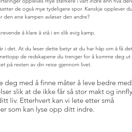
rfaringer oppleves mye sterkere i vårt indre enn hva dere
 setter de også mye tydeligere spor. Kanskje opplever du
or den ene kampen avløser den andre?
revende å klare å stå i en slik evig kamp.
r i det. At du leser dette betyr at du har håp om å få d
 nettopp de redskapene du trenger for å komme deg ut
itet på resten av din reise gjennom livet.
e deg med å finne måter å leve bedre med
lser slik at de ikke får så stor makt og innfly
tt liv. Etterhvert kan vi lete etter små 
r som kan lyse opp ditt indre.