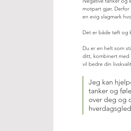
Negative tanker og e
motpart gjør. Derfor
en evig slagmark hv
Det er både tøft og k
Du er en helt som stå
ditt, kombinert med
vil bedre din livskval
Jeg kan hjelp
tanker og føle
over deg og di
hverdagsglede