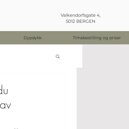
Valkendorfsgate 4,
5012 BERGEN
Dypdykk
Timebestilling og priser
du
 av