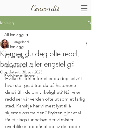
Concordis
Innlegg
All innlegg
Langeland
All innlegg
Kjenner du deg ofte redd,
Tilnærminger
bekymret eller engstelig?
Relevante artikler
Oppdatert:
30. juli 2023
Problemstillinger
Hvilke historier forteller du deg selv? I 
hvor stor grad tror du på historiene 
dine? Blir de din virkelighet? Når vi er 
redd ser vår verden ofte ut som et farlig 
sted. Kanskje har vi mest lyst til å 
skjerme oss fra den? Frykten gjør at vi 
får et slags tunnelsyn der vi mister 
overblikket og går glipp av det gode 